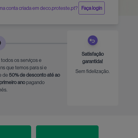
ma conta criada em deco.proteste.pt?
Faça login
Satisfação
 todos os serviços e
garantida!
ns que temos para si e
Sem fidelização.
e de
50% de desconto até ao
 primeiro ano
pagando
mês.