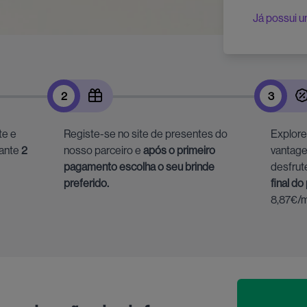
Já possui u
2
3
te e
Registe-se no site de presentes do
Explore
rante
2
nosso parceiro e
após o primeiro
vantage
pagamento escolha o seu brinde
desfrut
preferido.
final do
8,87€/