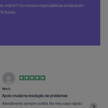
s online? Os nossos especialistas analisaram
PROteste.
Vítor S.
Fábio
Apoio crucial na resolução de problemas
Ent
Atendimento sempre cortês. No meu caso rápido
Entr