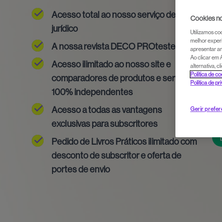
Acesso total ao nosso serviço de apoio
Cookies no
jurídico
Utilizamos co
melhor experi
A nossa revista DECO PROteste
apresentar an
Ao clicar em 
Acesso ilimitado ao nosso site e
alternativa, 
Política de c
comparadores de produtos e serviços
Política de pr
100% independentes
Acesso a todas as vantagens
Gerir prefe
exclusivas para subscritores
Pedido de Livros Práticos ilimitado com
desconto de subscritor e oferta de
portes de envio