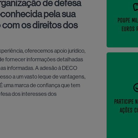
rganização de defesa
econhecida pela sua
POUPE MI
 com os direitos dos
EUROS 
periência, oferecemos apoio jurídico,
 de fornecer informações detalhadas
lhas informadas. A adesão à DECO
sso a um vasto leque de vantagens,
. É uma marca de confiança que tem
efesa dos interesses dos
PARTICIPE 
AÇÕES C