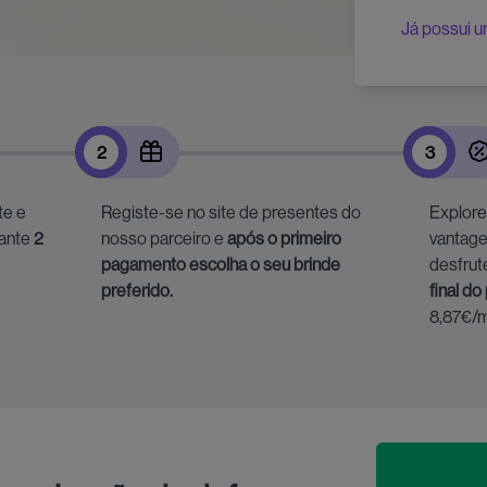
Já possui u
2
3
te e
Registe-se no site de presentes do
Explore
rante
2
nosso parceiro e
após o primeiro
vantage
pagamento escolha o seu brinde
desfrut
preferido.
final do
8,87€/