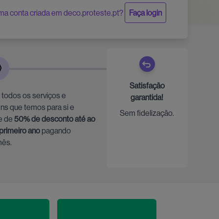
ma conta criada em deco.proteste.pt?
Faça login
Satisfação
 todos os serviços e
garantida!
ns que temos para si e
Sem fidelização.
e de
50% de desconto até ao
 primeiro ano
pagando
mês.