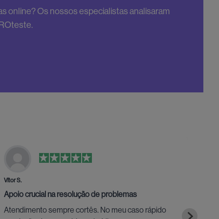
s online? Os nossos especialistas analisaram
PROteste.
Vítor S.
Fábio
Apoio crucial na resolução de problemas
Ent
Atendimento sempre cortês. No meu caso rápido
Entr