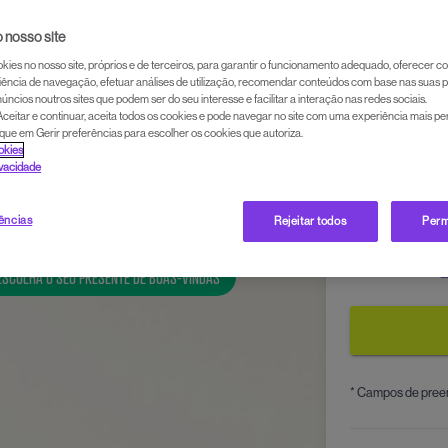
 nosso site
Email
*
okies no nosso site, próprios e de terceiros, para garantir o funcionamento adequado, oferecer 
ência de navegação, efetuar análises de utilização, recomendar conteúdos com base nas suas p
úncios noutros sites que podem ser do seu interesse e facilitar a interação nas redes sociais.
Aceitar e continuar, aceita todos os cookies e pode navegar no site com uma experiência mais p
clique em Gerir preferências para escolher os cookies que autoriza.
Telemóvel
*
ookies
ivacidade
rências
Rejeitar todos
Perm
Aceito a
po
Aceito os
ESCOLHA O SEU PRESENTE DE BOAS-VINDAS
* Campos de pree