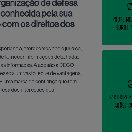
rganização de defesa
econhecida pela sua
POUPE MI
 com os direitos dos
EUROS 
periência, oferecemos apoio jurídico,
 de fornecer informações detalhadas
lhas informadas. A adesão à DECO
sso a um vasto leque de vantagens,
. É uma marca de confiança que tem
efesa dos interesses dos
PARTICIPE 
AÇÕES C