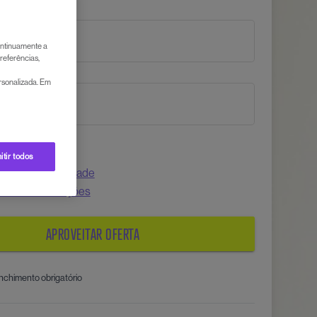
continuamente a
referências,
ersonalizada. Em
itir todos
lítica de privacidade
termos e condições
APROVEITAR OFERTA
nchimento obrigatório