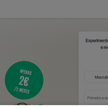
Experimente
e r
APENAS
2€
Masculi
/2 MESES
Primeiro e 