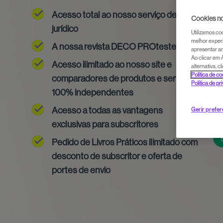
Acesso total ao nosso serviço de apoio
Cookies no
jurídico
Utilizamos co
melhor experi
A nossa revista DECO PROteste
apresentar an
Ao clicar em 
Acesso ilimitado ao nosso site e
alternativa, 
Política de c
comparadores de produtos e serviços
Política de pr
100% independentes
Acesso a todas as vantagens
Gerir prefe
exclusivas para subscritores
Pedido de Livros Práticos ilimitado com
desconto de subscritor e oferta de
portes de envio