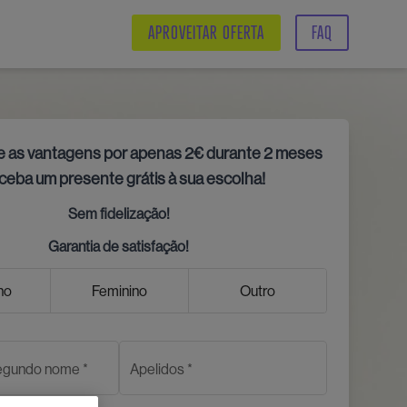
APROVEITAR OFERTA
FAQ
 as vantagens por apenas 2€ durante 2 meses
eceba um presente grátis à sua escolha!
Sem fidelização!
Garantia de satisfação!
no
Feminino
Outro
segundo nome
*
Apelidos
*